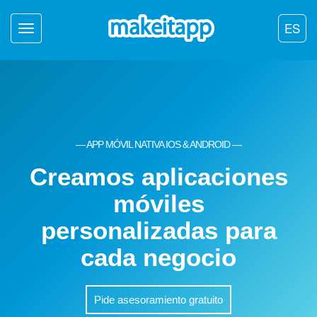
ES
Toggle
navigation
— APP MÓVIL NATIVA IOS & ANDROID —
Creamos aplicaciones
móviles
personalizadas para
cada negocio
Pide asesoramiento gratuito