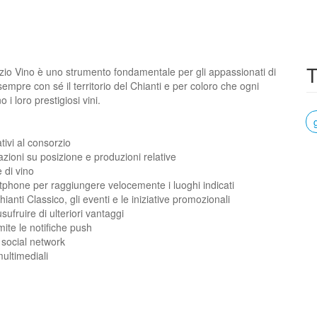
T
orzio Vino è uno strumento fondamentale per gli appassionati di
mpre con sé il territorio del Chianti e per coloro che ogni
i loro prestigiosi vini.
tivi al consorzio
mazioni su posizione e produzioni relative
e di vino
artphone per raggiungere velocemente i luoghi indicati
anti Classico, gli eventi e le iniziative promozionali
ufruire di ulteriori vantaggi
ite le notifiche push
i social network
multimediali