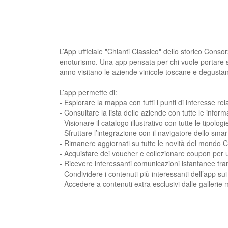
L’App ufficiale "Chianti Classico" dello storico Cons
enoturismo. Una app pensata per chi vuole portare se
anno visitano le aziende vinicole toscane e degustano 
L’app permette di:
- Esplorare la mappa con tutti i punti di interesse rela
- Consultare la lista delle aziende con tutte le infor
- Visionare il catalogo illustrativo con tutte le tipologi
- Sfruttare l’integrazione con il navigatore dello sm
- Rimanere aggiornati su tutte le novità del mondo Chi
- Acquistare dei voucher e collezionare coupon per us
- Ricevere interessanti comunicazioni istantanee tram
- Condividere i contenuti più interessanti dell’app su
- Accedere a contenuti extra esclusivi dalle gallerie 