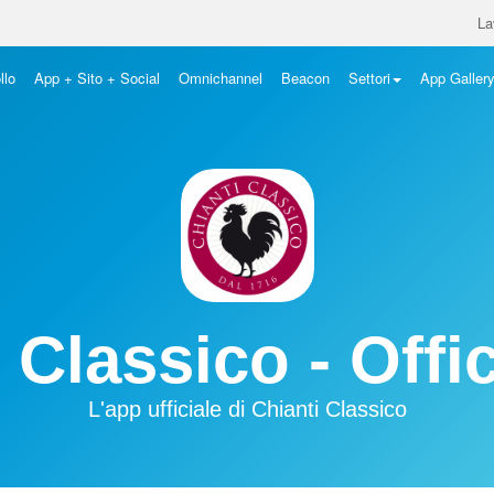
La
llo
App + Sito + Social
Omnichannel
Beacon
Settori
App Galler
 Classico - Offi
L'app ufficiale di Chianti Classico