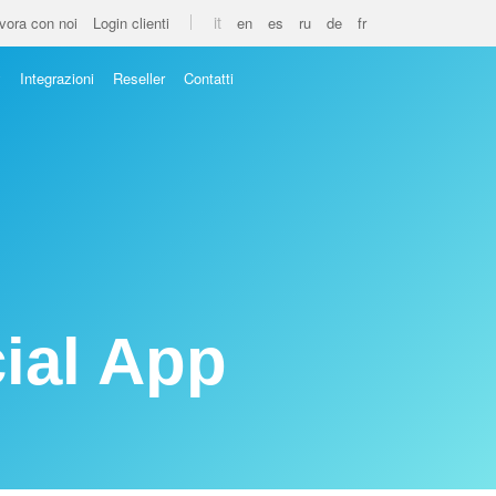
it
vora con noi
Login clienti
en
es
ru
de
fr
y
Integrazioni
Reseller
Contatti
cial App